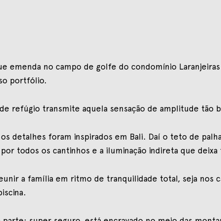
ue emenda no campo de golfe do condomínio Laranjeiras –
so portfólio.
 de refúgio transmite aquela sensação de amplitude tão b
os detalhes foram inspirados em Bali. Daí o teto de palh
por todos os cantinhos e a iluminação indireta que deix
eunir a família em ritmo de tranquilidade total, seja nos
iscina.
 parte: super seguro, está encravado no meio das montan