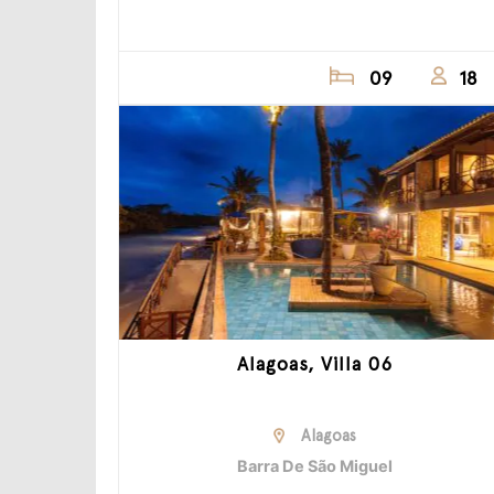
09
18
Alagoas, Villa 06
Alagoas
Barra De São Miguel