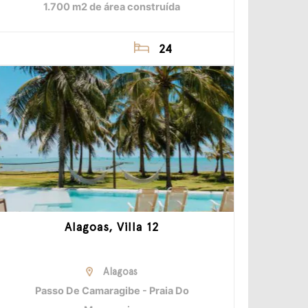
1.700 m2 de área construída
24
Alagoas, Villa 12
Alagoas
Passo De Camaragibe - Praia Do