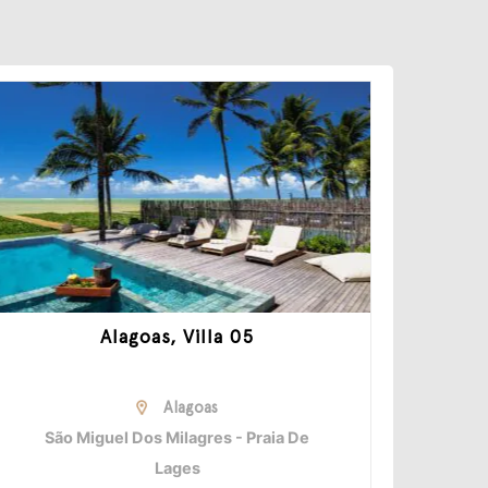
Alagoas, Villa 05
Alagoas
São Miguel Dos Milagres - Praia De
Lages