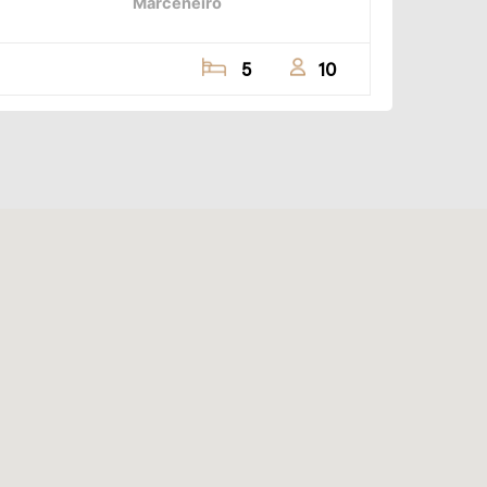
Marceneiro
5
10