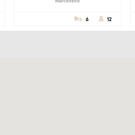
Marceneiro
6
12